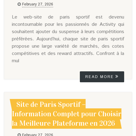
February 27, 2026
Le web-site de paris sportif est devenu
incontournable pour les passionnés de Activity qui
souhaitent ajouter du suspense à leurs compétitions
préférées. Aujourd’hui, chaque site de paris sportif
propose une large variété de marchés, des cotes
compétitives et des reward attractifs. Confront à la
mul
READ MORE
Site de Paris Sportif –
Information Complet pour Choisir
la Meilleure Plateforme en 2026
February 27, 2026