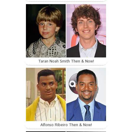
Taran Noah Smith Then & Now!
Alfonso Ribeiro Then & Now!