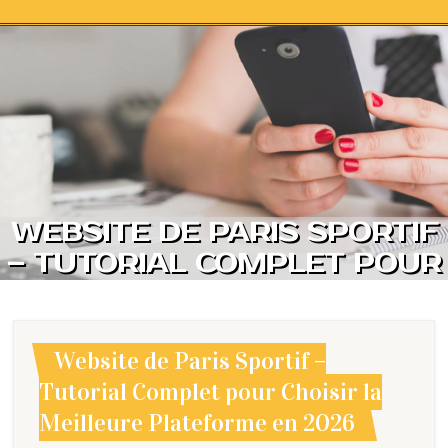
Skip to content
WEBSITE DE PARIS SPORTIF
– TUTORIAL COMPLET POUR
CHOISIR LA MEILLEURE
PLATEFORME EN 2026
Website de Paris Sportif –
Tutorial Complet pour Choisir la
Meilleure Plateforme en 2026