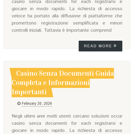
casino senza documenti for each registrarsi e
giocare in modo rapido. La richiesta di accesso
veloce ha portato alla diffusione di piattaforme che
promettono registrazione semplificata e minori
controlli iniziali. Tuttavia è importante comprend
READ MORE
Casino Senza Documenti Guida
Completa e Informazioni
Importanti
February 20, 2026
Negli ultimi anni molti utenti cercano soluzioni occur
casino senza documenti for each registrarsi e
giocare in modo rapido. La richiesta di accesso