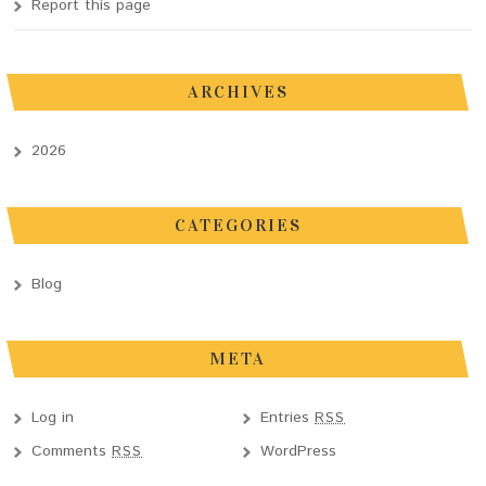
Report this page
ARCHIVES
2026
CATEGORIES
Blog
META
Log in
Entries
RSS
Comments
WordPress
RSS