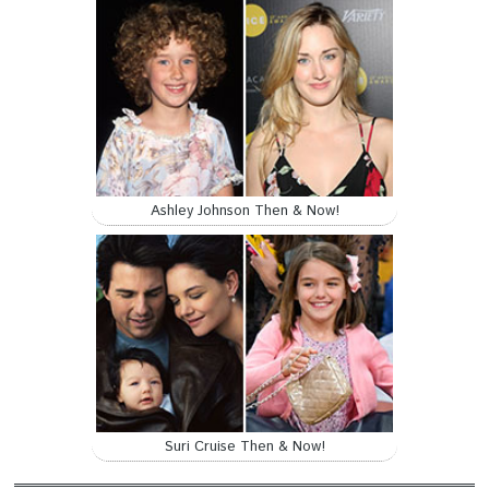
Ashley Johnson Then & Now!
Suri Cruise Then & Now!