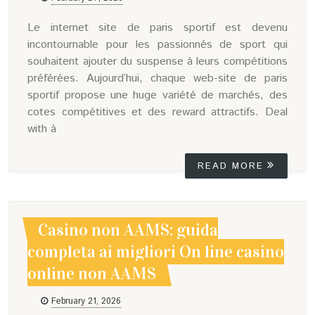
Le internet site de paris sportif est devenu
incontournable pour les passionnés de sport qui
souhaitent ajouter du suspense à leurs compétitions
préférées. Aujourd’hui, chaque web-site de paris
sportif propose une huge variété de marchés, des
cotes compétitives et des reward attractifs. Deal
with à
READ MORE
Casino non AAMS: guida
completa ai migliori On line casino
online non AAMS
February 21, 2026